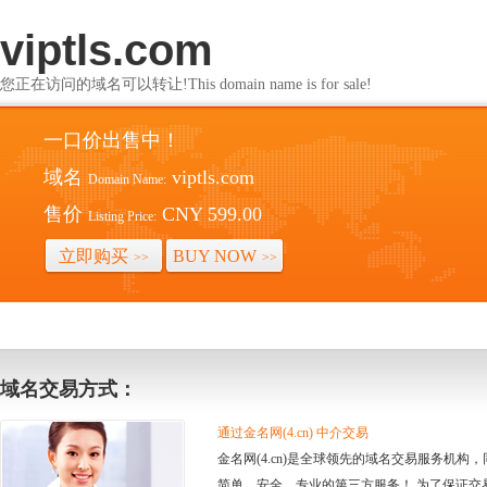
viptls.com
您正在访问的域名可以转让!This domain name is for sale!
一口价出售中！
域名
viptls.com
Domain Name:
售价
CNY 599.00
Listing Price:
立即购买
BUY NOW
>>
>>
域名交易方式：
通过金名网(4.cn) 中介交易
金名网(4.cn)是全球领先的域名交易服务机
简单、安全、专业的第三方服务！ 为了保证交