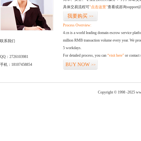
具体交易流程可
“点击这里”
查看或咨询support@
我要购买
>>
Process Overview:
4.cn is a world leading domain escrow service plat
million RMB transaction volume every year. We promi
联系我们
5 workdays.
For detailed process, you can
“visit here”
or contact
QQ：2726103981
BUY NOW
手机：18107458854
>>
Copyright © 1998 -2025 www