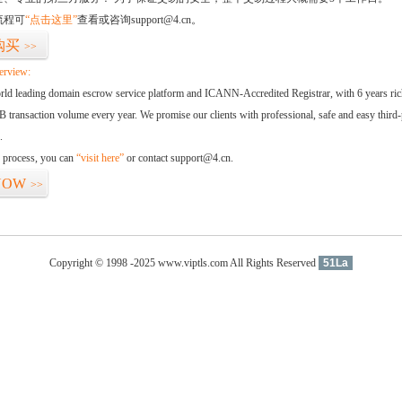
流程可
“点击这里”
查看或咨询support@4.cn。
购买
>>
erview:
orld leading domain escrow service platform and ICANN-Accredited Registrar, with 6 years ri
 transaction volume every year. We promise our clients with professional, safe and easy third-
.
d process, you can
“visit here”
or contact support@4.cn.
NOW
>>
Copyright © 1998 -2025 www.viptls.com All Rights Reserved
51La