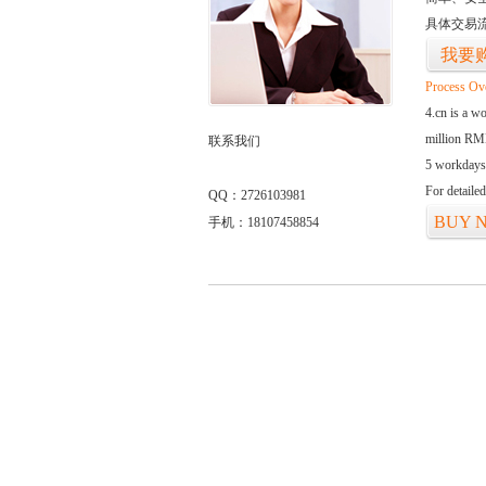
具体交易
我要
Process Ov
4.cn is a w
million RMB
联系我们
5 workdays
For detaile
QQ：2726103981
BUY 
手机：18107458854