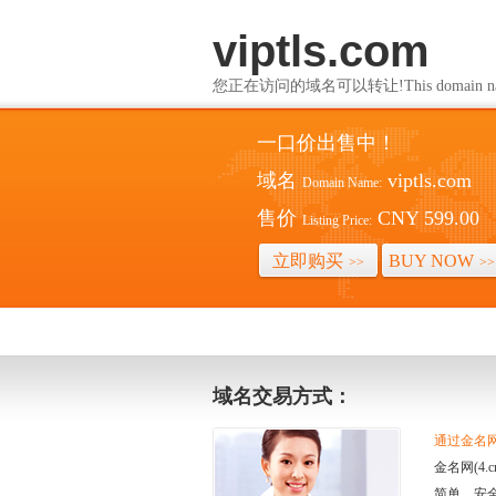
viptls.com
您正在访问的域名可以转让!This domain name i
一口价出售中！
域名
viptls.com
Domain Name:
售价
CNY 599.00
Listing Price:
立即购买
BUY NOW
>>
>>
域名交易方式：
通过金名网(
金名网(4
简单、安