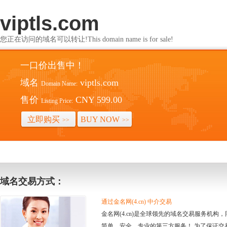
viptls.com
您正在访问的域名可以转让!This domain name is for sale!
一口价出售中！
域名
viptls.com
Domain Name:
售价
CNY 599.00
Listing Price:
立即购买
BUY NOW
>>
>>
域名交易方式：
通过金名网(4.cn) 中介交易
金名网(4.cn)是全球领先的域名交易服务机
简单、安全、专业的第三方服务！ 为了保证交