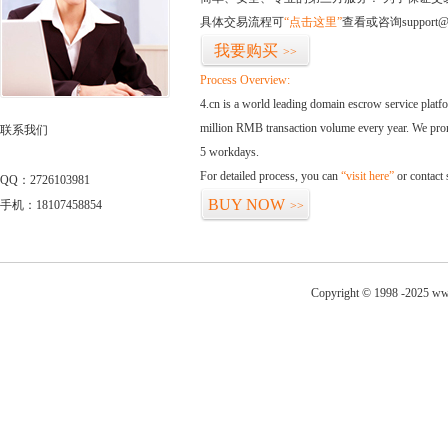
具体交易流程可
“点击这里”
查看或咨询support@
我要购买
>>
Process Overview:
4.cn is a world leading domain escrow service plat
million RMB transaction volume every year. We promi
联系我们
5 workdays.
For detailed process, you can
“visit here”
or contact
QQ：2726103981
BUY NOW
手机：18107458854
>>
Copyright © 1998 -2025 www