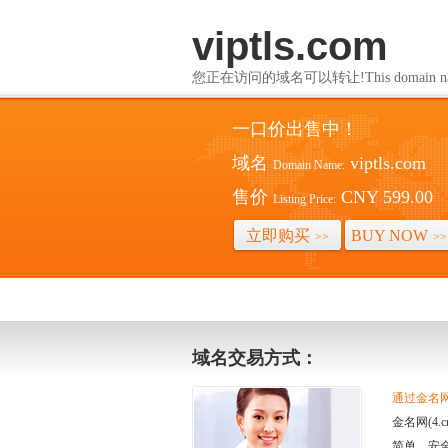
viptls.com
您正在访问的域名可以转让!This domain name i
一口价出售中！
域名
viptls.com
Domain Name:
售价
CNY 599.00
Listing Price:
立即购买
BUY NOW
>>
>>
域名交易方式：
通过金名网(
金名网(4
简单、安