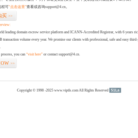
流程可
“点击这里”
查看或咨询support@4.cn。
购买
>>
erview:
orld leading domain escrow service platform and ICANN-Accredited Registrar, with 6 years ri
 transaction volume every year. We promise our clients with professional, safe and easy third-
.
d process, you can
“visit here”
or contact support@4.cn.
NOW
>>
Copyright © 1998 -2025 www.viptls.com All Rights Reserved
51La