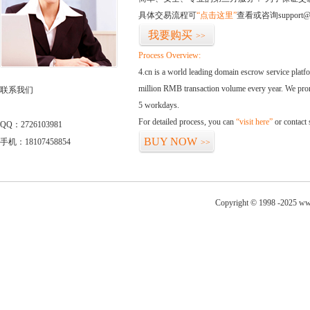
具体交易流程可
“点击这里”
查看或咨询support@
我要购买
>>
Process Overview:
4.cn is a world leading domain escrow service plat
million RMB transaction volume every year. We promi
联系我们
5 workdays.
For detailed process, you can
“visit here”
or contact
QQ：2726103981
BUY NOW
手机：18107458854
>>
Copyright © 1998 -2025 www