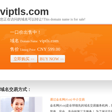
viptls.com
您正在访问的域名可以转让!This domain name is for sale!
一口价出售中！
域名
viptls.com
Domain Name:
售价
CNY 599.00
Listing Price:
立即购买
BUY NOW
>>
>>
域名交易方式：
通过金名网(4.cn) 中介交易
金名网(4.cn)是全球领先的域名交易服务机
简单、安全、专业的第三方服务！ 为了保证交