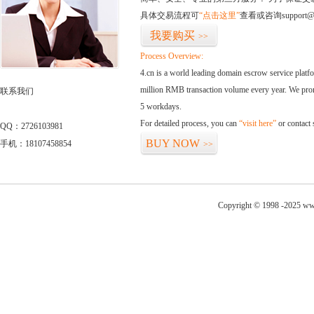
具体交易流程可
“点击这里”
查看或咨询support@
我要购买
>>
Process Overview:
4.cn is a world leading domain escrow service plat
million RMB transaction volume every year. We promi
联系我们
5 workdays.
For detailed process, you can
“visit here”
or contact
QQ：2726103981
BUY NOW
手机：18107458854
>>
Copyright © 1998 -2025 www