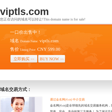
viptls.com
您正在访问的域名可以转让!This domain name is for sale!
一口价出售中！
域名
viptls.com
Domain Name:
售价
CNY 599.00
Listing Price:
立即购买
BUY NOW
>>
>>
域名交易方式：
通过金名网(4.cn) 中介交易
金名网(4.cn)是全球领先的域名交易服务机
简单、安全、专业的第三方服务！ 为了保证交