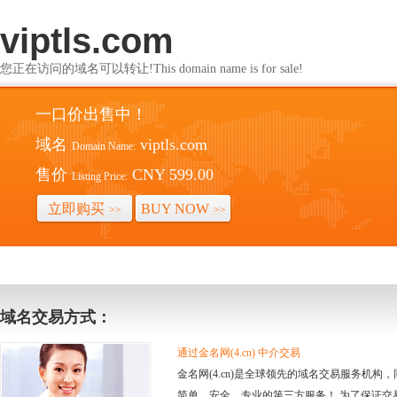
viptls.com
您正在访问的域名可以转让!This domain name is for sale!
一口价出售中！
域名
viptls.com
Domain Name:
售价
CNY 599.00
Listing Price:
立即购买
BUY NOW
>>
>>
域名交易方式：
通过金名网(4.cn) 中介交易
金名网(4.cn)是全球领先的域名交易服务机
简单、安全、专业的第三方服务！ 为了保证交