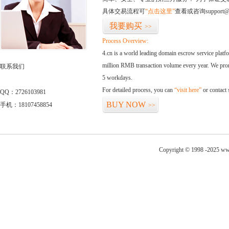
具体交易流程可
“点击这里”
查看或咨询support@
我要购买
>>
Process Overview:
4.cn is a world leading domain escrow service plat
million RMB transaction volume every year. We promi
联系我们
5 workdays.
For detailed process, you can
“visit here”
or contact
QQ：2726103981
BUY NOW
手机：18107458854
>>
Copyright © 1998 -2025 www