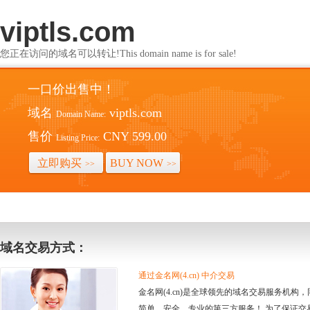
viptls.com
您正在访问的域名可以转让!This domain name is for sale!
一口价出售中！
域名
viptls.com
Domain Name:
售价
CNY 599.00
Listing Price:
立即购买
BUY NOW
>>
>>
域名交易方式：
通过金名网(4.cn) 中介交易
金名网(4.cn)是全球领先的域名交易服务机
简单、安全、专业的第三方服务！ 为了保证交