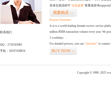
具体交易流程可
“点击这里”
查看或咨询support@
我要购买
>>
Process Overview:
4.cn is a world leading domain escrow service plat
million RMB transaction volume every year. We promi
联系我们
5 workdays.
For detailed process, you can
“visit here”
or contact
QQ：2726103981
BUY NOW
手机：18107458854
>>
Copyright © 1998 -2025 www