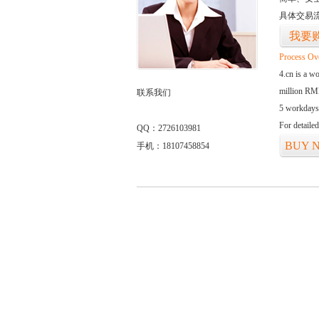
具体交易
我要
Process Ov
4.cn is a w
million RMB
联系我们
5 workdays
For detaile
QQ：2726103981
BUY 
手机：18107458854