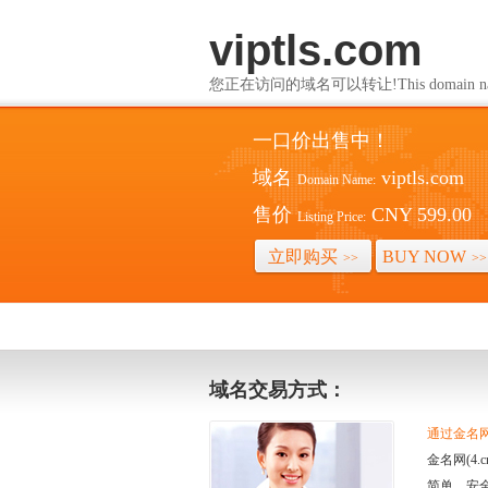
viptls.com
您正在访问的域名可以转让!This domain name i
一口价出售中！
域名
viptls.com
Domain Name:
售价
CNY 599.00
Listing Price:
立即购买
BUY NOW
>>
>>
域名交易方式：
通过金名网(
金名网(4
简单、安