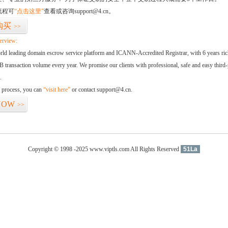
流程可
“点击这里”
查看或咨询support@4.cn。
购买
>>
erview:
orld leading domain escrow service platform and ICANN-Accredited Registrar, with 6 years ri
 transaction volume every year. We promise our clients with professional, safe and easy third-
.
d process, you can
“visit here”
or contact support@4.cn.
NOW
>>
Copyright © 1998 -2025 www.viptls.com All Rights Reserved
51La