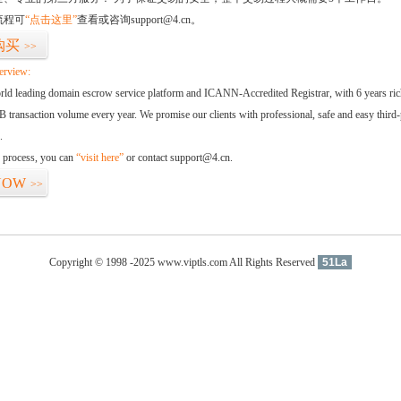
流程可
“点击这里”
查看或咨询support@4.cn。
购买
>>
erview:
orld leading domain escrow service platform and ICANN-Accredited Registrar, with 6 years ri
 transaction volume every year. We promise our clients with professional, safe and easy third-
.
d process, you can
“visit here”
or contact support@4.cn.
NOW
>>
Copyright © 1998 -2025 www.viptls.com All Rights Reserved
51La