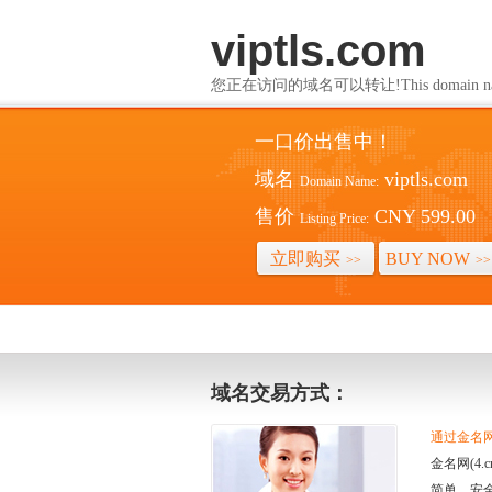
viptls.com
您正在访问的域名可以转让!This domain name i
一口价出售中！
域名
viptls.com
Domain Name:
售价
CNY 599.00
Listing Price:
立即购买
BUY NOW
>>
>>
域名交易方式：
通过金名网(
金名网(4
简单、安