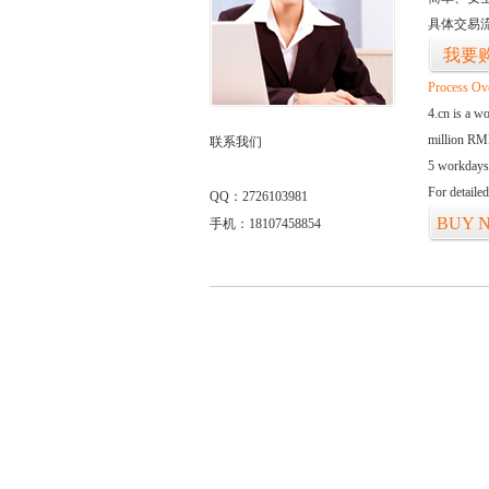
具体交易
我要
Process Ov
4.cn is a w
million RMB
联系我们
5 workdays
For detaile
QQ：2726103981
BUY 
手机：18107458854