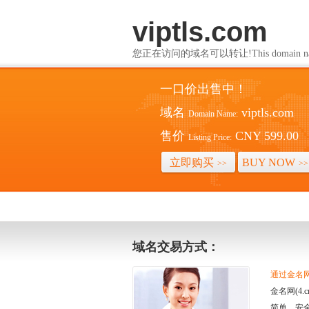
viptls.com
您正在访问的域名可以转让!This domain name i
一口价出售中！
域名
viptls.com
Domain Name:
售价
CNY 599.00
Listing Price:
立即购买
BUY NOW
>>
>>
域名交易方式：
通过金名网(
金名网(4
简单、安