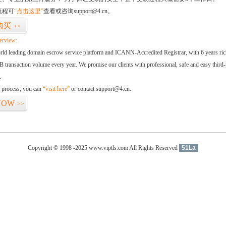
流程可
“点击这里”
查看或咨询support@4.cn。
购买
>>
erview:
orld leading domain escrow service platform and ICANN-Accredited Registrar, with 6 years ri
 transaction volume every year. We promise our clients with professional, safe and easy third-
.
d process, you can
“visit here”
or contact support@4.cn.
NOW
>>
Copyright © 1998 -2025 www.viptls.com All Rights Reserved
51La