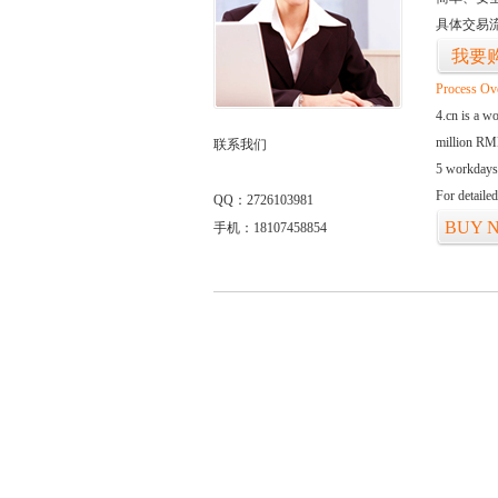
具体交易
我要
Process Ov
4.cn is a w
million RMB
联系我们
5 workdays
For detaile
QQ：2726103981
BUY 
手机：18107458854