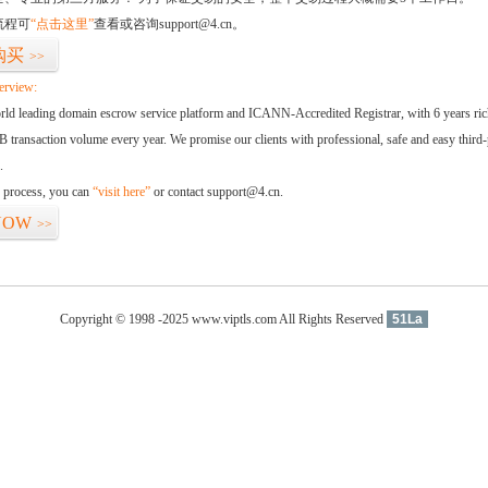
流程可
“点击这里”
查看或咨询support@4.cn。
购买
>>
erview:
orld leading domain escrow service platform and ICANN-Accredited Registrar, with 6 years ri
 transaction volume every year. We promise our clients with professional, safe and easy third-
.
d process, you can
“visit here”
or contact support@4.cn.
NOW
>>
Copyright © 1998 -2025 www.viptls.com All Rights Reserved
51La