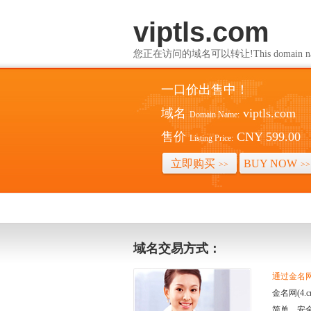
viptls.com
您正在访问的域名可以转让!This domain name i
一口价出售中！
域名
viptls.com
Domain Name:
售价
CNY 599.00
Listing Price:
立即购买
BUY NOW
>>
>>
域名交易方式：
通过金名网(
金名网(4
简单、安