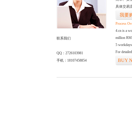
具体交易
我要
Process Ov
4.cn is a w
million RMB
联系我们
5 workdays
For detaile
QQ：2726103981
BUY 
手机：18107458854