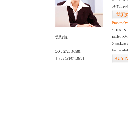
具体交易
我要
Process Ov
4.cn is a w
million RMB
联系我们
5 workdays
For detaile
QQ：2726103981
BUY 
手机：18107458854