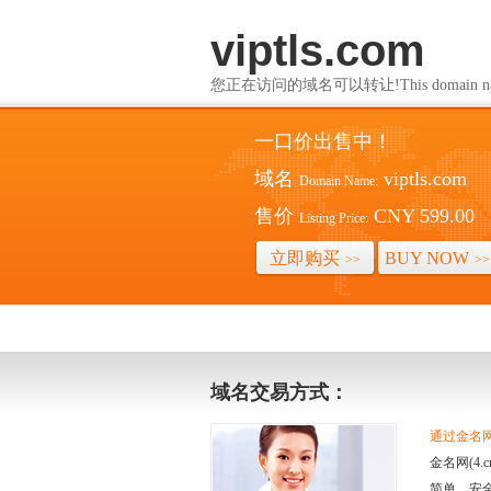
viptls.com
您正在访问的域名可以转让!This domain name i
一口价出售中！
域名
viptls.com
Domain Name:
售价
CNY 599.00
Listing Price:
立即购买
BUY NOW
>>
>>
域名交易方式：
通过金名网(
金名网(4
简单、安