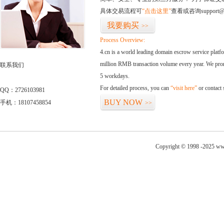
具体交易流程可
“点击这里”
查看或咨询support@
我要购买
>>
Process Overview:
4.cn is a world leading domain escrow service plat
million RMB transaction volume every year. We promi
联系我们
5 workdays.
For detailed process, you can
“visit here”
or contact
QQ：2726103981
BUY NOW
手机：18107458854
>>
Copyright © 1998 -2025 www