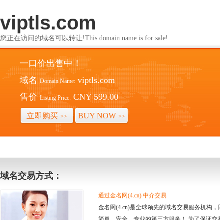
viptls.com
您正在访问的域名可以转让!This domain name is for sale!
一口价出售中！
域名
viptls.com
Domain Name:
售价
CNY 599.00
Listing Price:
立即购买
BUY NOW
>>
>>
域名交易方式：
通过金名网(4.cn) 中介交易
金名网(4.cn)是全球领先的域名交易服务机
简单、安全、专业的第三方服务！ 为了保证交