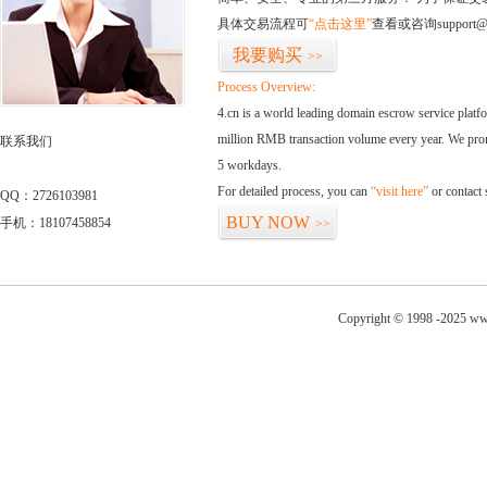
具体交易流程可
“点击这里”
查看或咨询support@
我要购买
>>
Process Overview:
4.cn is a world leading domain escrow service plat
million RMB transaction volume every year. We promi
联系我们
5 workdays.
For detailed process, you can
“visit here”
or contact
QQ：2726103981
BUY NOW
手机：18107458854
>>
Copyright © 1998 -2025 www