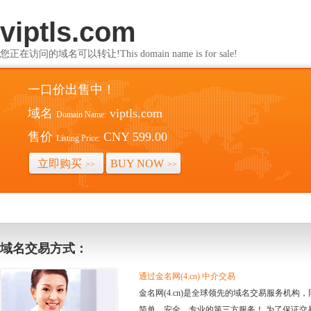
viptls.com
您正在访问的域名可以转让!This domain name is for sale!
一口价出售中！
域名
viptls.com
Domain Name:
售价
CNY 599.00
Listing Price:
立即购买
BUY NOW
>>
>>
域名交易方式：
通过金名网(4.cn) 中介交易
金名网(4.cn)是全球领先的域名交易服务机
简单、安全、专业的第三方服务！ 为了保证交