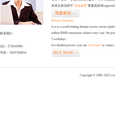
具体交易流程可
“点击这里”
查看或咨询support@
我要购买
>>
Process Overview:
4.cn is a world leading domain escrow service plat
million RMB transaction volume every year. We promi
联系我们
5 workdays.
For detailed process, you can
“visit here”
or contact
QQ：2726103981
BUY NOW
手机：18107458854
>>
Copyright © 1998 -2025 www