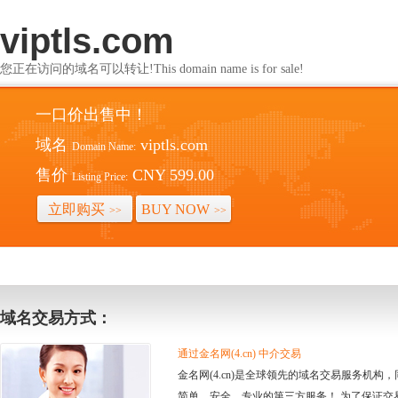
viptls.com
您正在访问的域名可以转让!This domain name is for sale!
一口价出售中！
域名
viptls.com
Domain Name:
售价
CNY 599.00
Listing Price:
立即购买
BUY NOW
>>
>>
域名交易方式：
通过金名网(4.cn) 中介交易
金名网(4.cn)是全球领先的域名交易服务机
简单、安全、专业的第三方服务！ 为了保证交