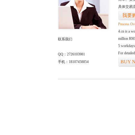
具体交易
我要
Process Ov
4.cn is a w
million RMB
联系我们
5 workdays
For detaile
QQ：2726103981
BUY 
手机：18107458854