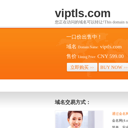
viptls.com
您正在访问的域名可以转让!This domain name i
一口价出售中！
域名
viptls.com
Domain Name:
售价
CNY 599.00
Listing Price:
立即购买
BUY NOW
>>
>>
域名交易方式：
通过金名网(
金名网(4
简单、安