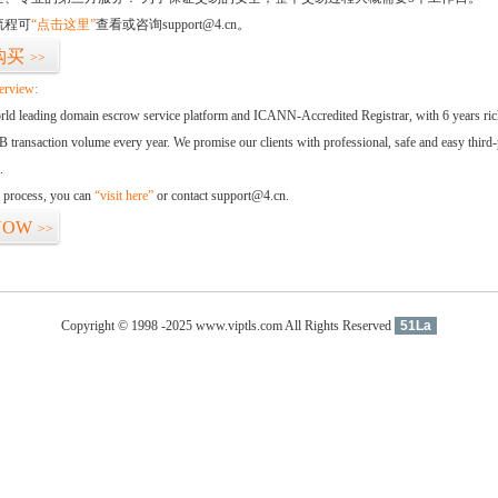
流程可
“点击这里”
查看或咨询support@4.cn。
购买
>>
erview:
orld leading domain escrow service platform and ICANN-Accredited Registrar, with 6 years ri
 transaction volume every year. We promise our clients with professional, safe and easy third-
.
d process, you can
“visit here”
or contact support@4.cn.
NOW
>>
Copyright © 1998 -2025 www.viptls.com All Rights Reserved
51La