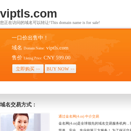
viptls.com
您正在访问的域名可以转让!This domain name is for sale!
一口价出售中！
域名
viptls.com
Domain Name:
售价
CNY 599.00
Listing Price:
立即购买
BUY NOW
>>
>>
域名交易方式：
通过金名网(4.cn) 中介交易
金名网(4.cn)是全球领先的域名交易服务机
简单、安全、专业的第三方服务！ 为了保证交