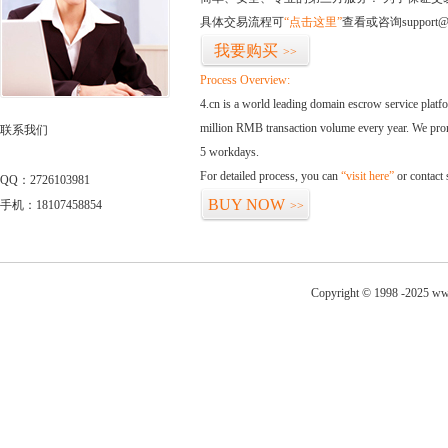
具体交易流程可
“点击这里”
查看或咨询support@
我要购买
>>
Process Overview:
4.cn is a world leading domain escrow service plat
million RMB transaction volume every year. We promi
联系我们
5 workdays.
For detailed process, you can
“visit here”
or contact
QQ：2726103981
BUY NOW
手机：18107458854
>>
Copyright © 1998 -2025 www