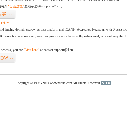
流程可
“点击这里”
查看或咨询support@4.cn。
购买
>>
erview:
orld leading domain escrow service platform and ICANN-Accredited Registrar, with 6 years ri
 transaction volume every year. We promise our clients with professional, safe and easy third-
.
d process, you can
“visit here”
or contact support@4.cn.
NOW
>>
Copyright © 1998 -2025 www.viptls.com All Rights Reserved
51La