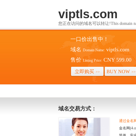
viptls.com
您正在访问的域名可以转让!This domain name i
一口价出售中！
域名
viptls.com
Domain Name:
售价
CNY 599.00
Listing Price:
立即购买
BUY NOW
>>
>>
域名交易方式：
通过金名网(
金名网(4
简单、安