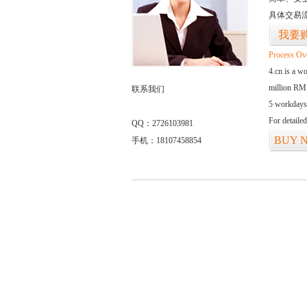
具体交易
我要
Process Ov
4.cn is a w
million RMB
联系我们
5 workdays
For detaile
QQ：2726103981
BUY 
手机：18107458854