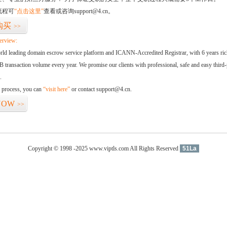
流程可
“点击这里”
查看或咨询support@4.cn。
购买
>>
erview:
orld leading domain escrow service platform and ICANN-Accredited Registrar, with 6 years ri
 transaction volume every year. We promise our clients with professional, safe and easy third-
.
d process, you can
“visit here”
or contact support@4.cn.
NOW
>>
Copyright © 1998 -2025 www.viptls.com All Rights Reserved
51La