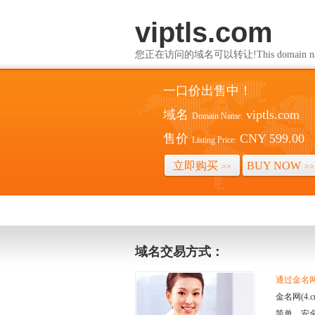
viptls.com
您正在访问的域名可以转让!This domain name i
一口价出售中！
域名
viptls.com
Domain Name:
售价
CNY 599.00
Listing Price:
立即购买
BUY NOW
>>
>>
域名交易方式：
通过金名网(
金名网(4
简单、安