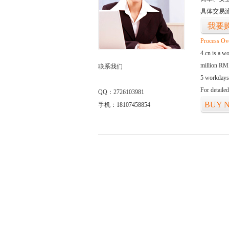
具体交易
我要
Process Ov
4.cn is a w
million RMB
联系我们
5 workdays
For detaile
QQ：2726103981
BUY 
手机：18107458854