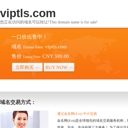
viptls.com
您正在访问的域名可以转让!This domain name is for sale!
一口价出售中！
域名
viptls.com
Domain Name:
售价
CNY 599.00
Listing Price:
立即购买
BUY NOW
>>
>>
域名交易方式：
通过金名网(4.cn) 中介交易
金名网(4.cn)是全球领先的域名交易服务机
简单、安全、专业的第三方服务！ 为了保证交