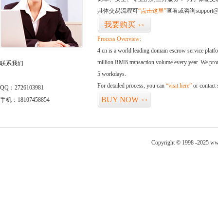
具体交易流程可
“点击这里”
查看或咨询support@
我要购买
>>
Process Overview:
4.cn is a world leading domain escrow service plat
million RMB transaction volume every year. We promi
联系我们
5 workdays.
For detailed process, you can
“visit here”
or contact
QQ：2726103981
BUY NOW
手机：18107458854
>>
Copyright © 1998 -2025 www