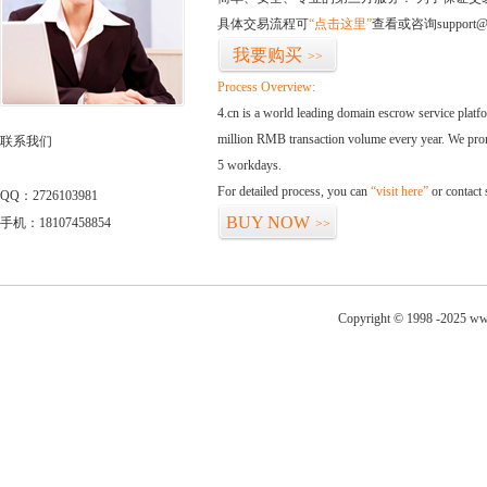
具体交易流程可
“点击这里”
查看或咨询support@
我要购买
>>
Process Overview:
4.cn is a world leading domain escrow service plat
million RMB transaction volume every year. We promi
联系我们
5 workdays.
For detailed process, you can
“visit here”
or contact
QQ：2726103981
BUY NOW
手机：18107458854
>>
Copyright © 1998 -2025 www