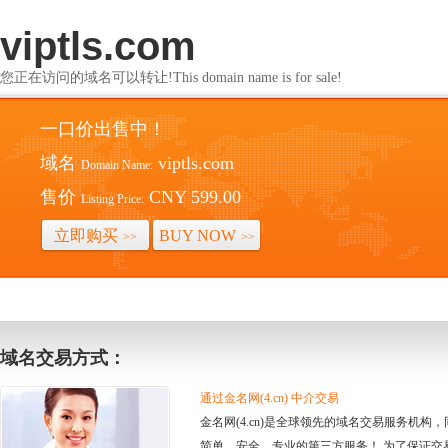
viptls.com
您正在访问的域名可以转让!This domain name is for sale!
一口价出售中！
域名
viptls.com
Domain Name:
售价
CNY 599.00
Listing Price:
立即购买
BUY NOW
>>
>>
域名交易方式：
通过金名网(4.cn) 中介交易
金名网(4.cn)是全球领先的域名交易服务机
简单、安全、专业的第三方服务！ 为了保证交