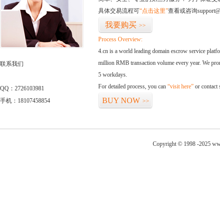
具体交易流程可
“点击这里”
查看或咨询support@
我要购买
>>
Process Overview:
4.cn is a world leading domain escrow service plat
million RMB transaction volume every year. We promi
联系我们
5 workdays.
For detailed process, you can
“visit here”
or contact
QQ：2726103981
BUY NOW
手机：18107458854
>>
Copyright © 1998 -2025 www