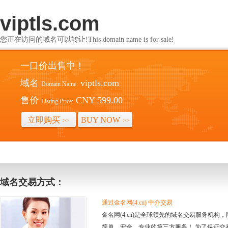
viptls.com
您正在访问的域名可以转让!This domain name is for sale!
一口价出售中！
域名
viptls.com
Domain Name:
售价
CNY 599.00
Listing Price:
立即购买
BUY NOW
>>
>>
域名交易方式：
通过金名网(4.cn) 中介交易
金名网(4.cn)是全球领先的域名交易服务机
简单、安全、专业的第三方服务！ 为了保证交