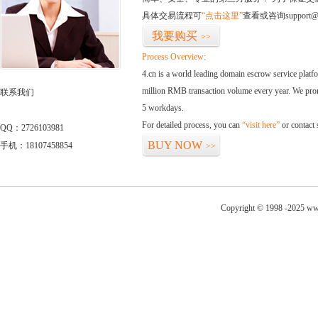
具体交易流程可
“点击这里”
查看或咨询support@
我要购买
>>
Process Overview:
4.cn is a world leading domain escrow service plat
million RMB transaction volume every year. We promi
联系我们
5 workdays.
For detailed process, you can
“visit here”
or contact
QQ：2726103981
BUY NOW
手机：18107458854
>>
Copyright © 1998 -2025 www