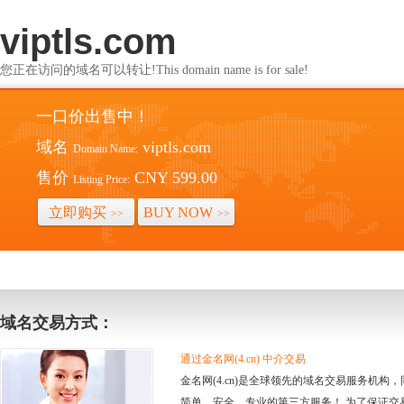
viptls.com
您正在访问的域名可以转让!This domain name is for sale!
一口价出售中！
域名
viptls.com
Domain Name:
售价
CNY 599.00
Listing Price:
立即购买
BUY NOW
>>
>>
域名交易方式：
通过金名网(4.cn) 中介交易
金名网(4.cn)是全球领先的域名交易服务机
简单、安全、专业的第三方服务！ 为了保证交